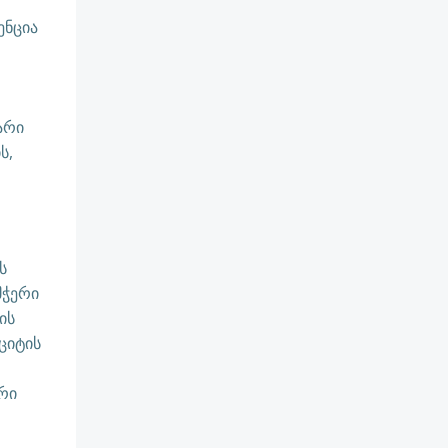
ენცია
არი
ს,
ს
მჭერი
ის
ციტის
რი