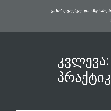
Skip
to
ᲒᲐᲜᲮᲝᲠᲪᲘᲔᲚᲔᲑᲣᲚᲘ ᲓᲐ ᲛᲘᲛᲓᲘᲜᲐᲠᲔ Პ
content
კვლევა:
პრაქტიკ