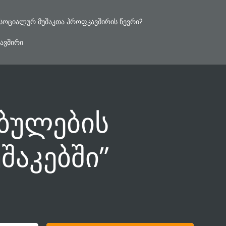
ᲡᲝᲪᲘᲐᲚᲣᲠ ᲛᲣᲨᲐᲙᲗᲐ ᲞᲠᲝᲤᲙᲐᲕᲨᲘᲠᲘᲡ ᲬᲔᲕᲠᲘ?
ᲐᲕᲨᲘᲠᲘ
ებულების
შაკებში”