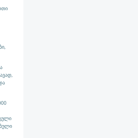
რთი
ბი,
ა
ავად,
და
000
ეტული
ებული