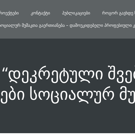
ᲠᲝᲔᲥᲢᲔᲑᲘ
ᲙᲝᲜᲢᲐᲥᲢᲘ
ᲞᲣᲑᲚᲘᲙᲐᲪᲘᲔᲑᲘ
ᲠᲝᲒᲝᲠ ᲒᲐᲕᲮᲓᲔ 
ᲡᲝᲪᲘᲐᲚᲣᲠ ᲛᲣᲨᲐᲙᲗᲐ ᲒᲐᲔᲠᲗᲘᲐᲜᲔᲑᲐ – ᲓᲐᲛᲝᲣᲙᲘᲓᲔᲑᲔᲚᲘ ᲞᲠᲝᲤᲔᲡᲘᲣᲚᲘ Კ
 “დეკრეტული შვ
ები სოციალურ მუ