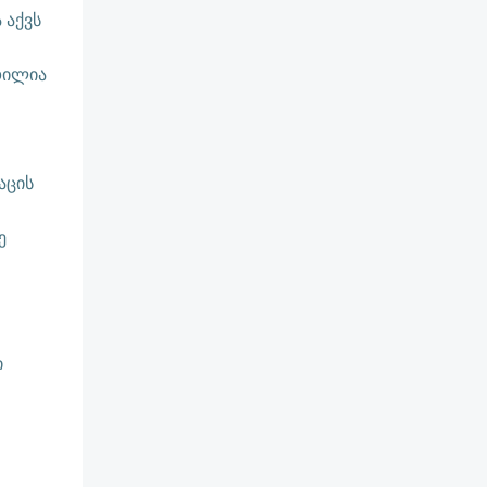
 აქვს
დილია
აცის
ე
ი