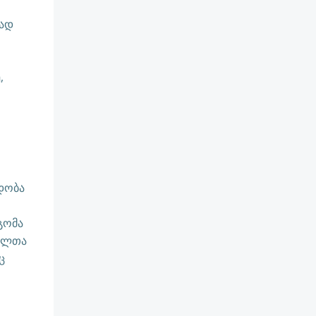
ნად
,
დობა
გომა
ქალთა
ც