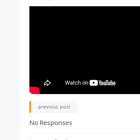
Post
previous post
navigation
No Responses