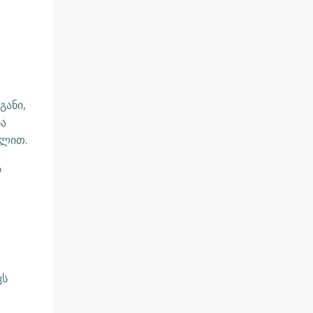
განი,
ბა
ვლით.
ს
ვს