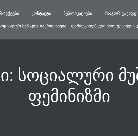
ᲠᲝᲔᲥᲢᲔᲑᲘ
ᲙᲝᲜᲢᲐᲥᲢᲘ
ᲞᲣᲑᲚᲘᲙᲐᲪᲘᲔᲑᲘ
ᲠᲝᲒᲝᲠ ᲒᲐᲕᲮᲓᲔ 
ᲡᲝᲪᲘᲐᲚᲣᲠ ᲛᲣᲨᲐᲙᲗᲐ ᲒᲐᲔᲠᲗᲘᲐᲜᲔᲑᲐ – ᲓᲐᲛᲝᲣᲙᲘᲓᲔᲑᲔᲚᲘ ᲞᲠᲝᲤᲔᲡᲘᲣᲚᲘ Კ
ი: სოციალური მუ
ფემინიზმი