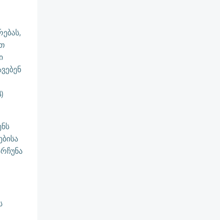
ებას,
ვთ
ი
ვებენ
)
ენს
ებისა
არჩუნა
ს