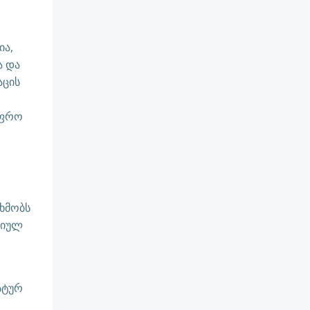
ია,
ა და
აცის
უფრო
ხმობს
ტიულ
სტურ