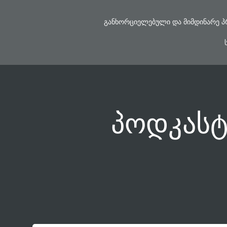
Skip
to
ᲒᲐᲜᲮᲝᲠᲪᲘᲔᲚᲔᲑᲣᲚᲘ ᲓᲐ ᲛᲘᲛᲓᲘᲜᲐᲠᲔ Პ
content
პოდკასტ