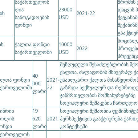
საქართველოს
შრომის 
ღია
23000
დაცვის 
ის
2021-22
საზოგადოების
USD
ქვეყანა
ფონდი
მექანიზმ
გააქტიუ
სოციალუ
ის
ქალთა ფონდი
10000
2022
პროფესი
საქართველოში
USD
პრევენც
შეზღუდული შესაძლებლობის მქო
ქალთა, ძალადობის მსხვერპლ ქ
40
ალთა ფონდი
2021-
უსახლკარო ქალთა მისაწვდომო
000
აქართველოში
22
გაზრდა სექსუალურ და რეპროდ
ლარი
ჯანმრთელობის მომსახურებებზე
სოციალური მუშაკების ჩართულო
აინრიხ
19
სოციალური მუშაობის ფემინსიტუ
იოლის
620
2021
პერსპექტივის გააქტიურება ქარ
ონდი
ლარი
კონტექსტში
აქართველოს