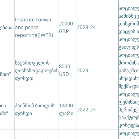
სოციალუ
სამიზნე 
Institute forwar
20000
დისკრიმ
ებისა
and peace
2023-24
GBP
დაცვის 
reporting(IWPR)
სოციალუ
გაძლიერ
სოციალუ
საქართველოს
შრომის 
8000
ღიასაზოგადოების
2023
გასაუმჯ
ზით“
USD
ფონდი;
სხვადსხვ
შექმა დ
სოციალუ
ფემინსი
ზის
ჰაინრიჰ ბიოლის
14000
2022-23
პერსპექ
ში“
ფონდი
ლარი
გააქტიუ
კონტექს
სოციალუ