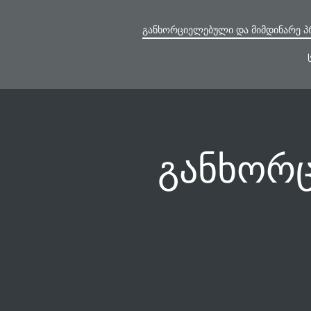
Skip
to
ᲒᲐᲜᲮᲝᲠᲪᲘᲔᲚᲔᲑᲣᲚᲘ ᲓᲐ ᲛᲘᲛᲓᲘᲜᲐᲠᲔ Პ
content
განხორ