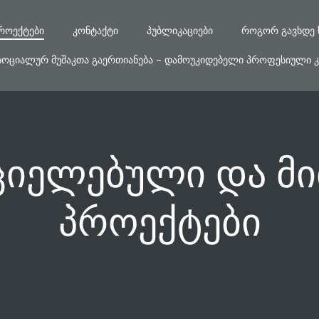
ᲠᲝᲔᲥᲢᲔᲑᲘ
ᲙᲝᲜᲢᲐᲥᲢᲘ
ᲞᲣᲑᲚᲘᲙᲐᲪᲘᲔᲑᲘ
ᲠᲝᲒᲝᲠ ᲒᲐᲕᲮᲓᲔ 
ᲡᲝᲪᲘᲐᲚᲣᲠ ᲛᲣᲨᲐᲙᲗᲐ ᲒᲐᲔᲠᲗᲘᲐᲜᲔᲑᲐ – ᲓᲐᲛᲝᲣᲙᲘᲓᲔᲑᲔᲚᲘ ᲞᲠᲝᲤᲔᲡᲘᲣᲚᲘ Კ
ციელებული და მი
პროექტები