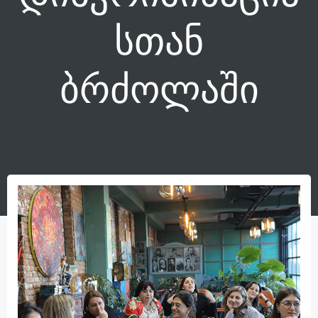
სთან
ბრძოლაში