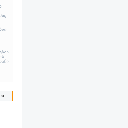
 
ად 
ით 
ბის 
ს 
ური 
ost