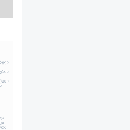
ელი 
რის 
ული 
 
ა 
ი 
თა 