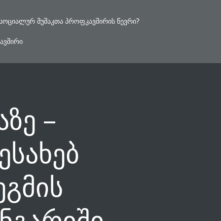
ᲡᲝᲪᲘᲐᲚᲣᲠ ᲛᲣᲨᲐᲙᲗᲐ ᲞᲠᲝᲤᲙᲐᲕᲨᲘᲠᲘᲡ ᲬᲔᲕᲠᲘ?
ᲐᲕᲨᲘᲠᲘ
ზე –
ესახებ
ეგმის
ანგარიში