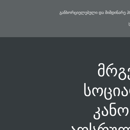
Skip
to
ᲒᲐᲜᲮᲝᲠᲪᲘᲔᲚᲔᲑᲣᲚᲘ ᲓᲐ ᲛᲘᲛᲓᲘᲜᲐᲠᲔ Პ
content
მრგ
სოცია
კანო
აღსრულე