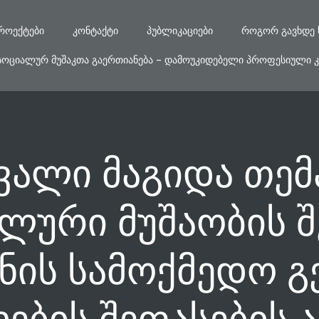
ᲠᲝᲔᲥᲢᲔᲑᲘ
ᲙᲝᲜᲢᲐᲥᲢᲘ
ᲞᲣᲑᲚᲘᲙᲐᲪᲘᲔᲑᲘ
ᲠᲝᲒᲝᲠ ᲒᲐᲕᲮᲓᲔ 
ᲡᲝᲪᲘᲐᲚᲣᲠ ᲛᲣᲨᲐᲙᲗᲐ ᲒᲐᲔᲠᲗᲘᲐᲜᲔᲑᲐ – ᲓᲐᲛᲝᲣᲙᲘᲓᲔᲑᲔᲚᲘ ᲞᲠᲝᲤᲔᲡᲘᲣᲚᲘ Კ
ვალი მაგიდა თემა
ლური მუშაობის შ
ნის სამოქმედო გ
ბის შეფასების 