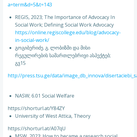
a=term&d=5&t=143
REGIS, 2023; The Importance of Advocacy In
Social Work; Defining Social Work Advocacy
https://online.regiscollege.edu/blog/advocacy-
in-social-work/
გოგიბერიძე. გ. ლობიზმი და მისი
რეგულირების სამართლებრივი ასპექტებ;
გვ15
http://press.tsu.ge/data/image_db_innova/disertaciebi_s
NASW; 6.01 Social Welfare
https://shorturl.at/Y84ZY
University of West Attica, Theory
https://shorturl.at/A07qU
MSW, 2023; How to became a research social