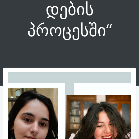
დების
პროცესში“