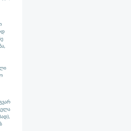
ი
ოდ
ზე
ბა,
,
ული
დო
ლგვარ
ველა
ად),
ს