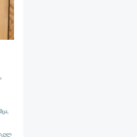
ი
მცა,
ტიკულ