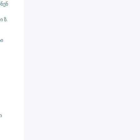
ნენ
 ზ.
სი
ი