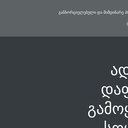
Skip
to
ᲒᲐᲜᲮᲝᲠᲪᲘᲔᲚᲔᲑᲣᲚᲘ ᲓᲐ ᲛᲘᲛᲓᲘᲜᲐᲠᲔ Პ
content
ად
და
გამო
სო