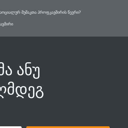
ᲡᲝᲪᲘᲐᲚᲣᲠ ᲛᲣᲨᲐᲙᲗᲐ ᲞᲠᲝᲤᲙᲐᲕᲨᲘᲠᲘᲡ ᲬᲔᲕᲠᲘ?
ᲐᲕᲨᲘᲠᲘ
მა ანუ
აღმდეგ