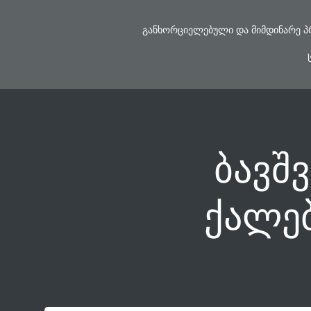
Skip
to
ᲒᲐᲜᲮᲝᲠᲪᲘᲔᲚᲔᲑᲣᲚᲘ ᲓᲐ ᲛᲘᲛᲓᲘᲜᲐᲠᲔ Პ
content
ბავშვ
ქალებ