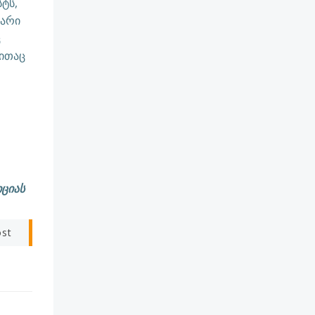
ტს,
თარი
ც
ითაც
ციას
ost