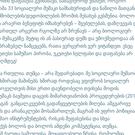
მის დაფასება გვინახავს, სამაგიეროდ ვნახეთ, როგორ
ა 33 სოციალური მუშაკი სამსახურიდან და ნაწილი მათგან
 მშობლების/დედობილების შრომის შესახებ გვსმენია. ბოლო
 არაერთ ბენეფიტს იმსახურებენ – შვებულებას, დაზღვევას 
ში ჩართულ არცერთ რგოლზე არ ზრუნავს – არც ბიოლოგიურ
მუშაკებზე. მეტიც ის ან პასიურად დუმს და უმოქმედოდაა ან
ბრაზებელ ნამცეცებს, რათა ვერცერთს ვერ ვიტანდეთ. ესეც
კეთესი სამუშაო პირობა, უკეთესი ხელფასი და დაფასება არ
აღმდეგ!
ნა რთულია. თუმცა – არა შედარებადი. მე სოცილაური მუშაო
ც ხშირად მაშინებს. ხშირად როდესაც ვფიქრობ სოციალურ
ნ ყოველთვის მისი ერთი დაუნდობელი თვისება მოდის.
შაკს ბავშვთა დაცვის მიმართვიანობის პროცედურების (201
ან განცალკევების გადაწყვეტილების მიღება. ამგვარივე
 და არანაკლები მოსამართლეს, მაგრამ ის უფრო პოზიცია
შაო ინსტრუმენტების, რისკის შეფასებისა და სხვა
ქვს ბოლოს და ბოლოს ამდენი კომპეტენცია, თუმცა,
იმ ქალთა სამეულისა, მოჯადოებული წრისა, რომელშიც