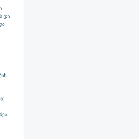
ი
ს და
და
ბის
6)
ზეა