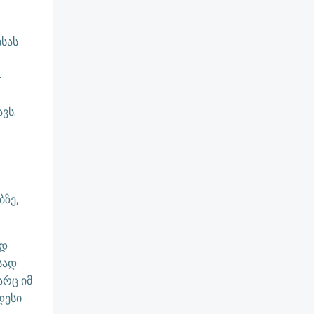
ისას
–
ვს.
ბზე,
ად
სად
არც იმ
დესი