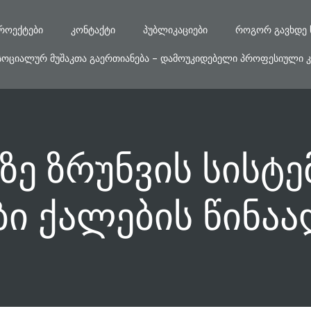
ᲠᲝᲔᲥᲢᲔᲑᲘ
ᲙᲝᲜᲢᲐᲥᲢᲘ
ᲞᲣᲑᲚᲘᲙᲐᲪᲘᲔᲑᲘ
ᲠᲝᲒᲝᲠ ᲒᲐᲕᲮᲓᲔ 
ᲡᲝᲪᲘᲐᲚᲣᲠ ᲛᲣᲨᲐᲙᲗᲐ ᲒᲐᲔᲠᲗᲘᲐᲜᲔᲑᲐ – ᲓᲐᲛᲝᲣᲙᲘᲓᲔᲑᲔᲚᲘ ᲞᲠᲝᲤᲔᲡᲘᲣᲚᲘ Კ
ზე ზრუნვის სისტე
ი ქალების წინა