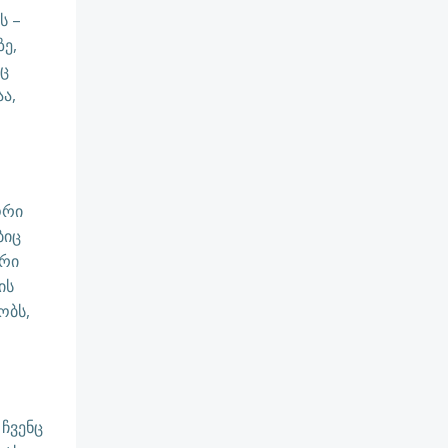
ს –
ე,
რც
ა,
ორი
ბიც
ური
ის
ობს,
ჩვენც