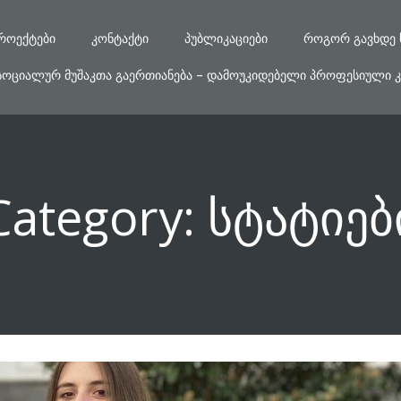
ᲠᲝᲔᲥᲢᲔᲑᲘ
ᲙᲝᲜᲢᲐᲥᲢᲘ
ᲞᲣᲑᲚᲘᲙᲐᲪᲘᲔᲑᲘ
ᲠᲝᲒᲝᲠ ᲒᲐᲕᲮᲓᲔ 
ᲡᲝᲪᲘᲐᲚᲣᲠ ᲛᲣᲨᲐᲙᲗᲐ ᲒᲐᲔᲠᲗᲘᲐᲜᲔᲑᲐ – ᲓᲐᲛᲝᲣᲙᲘᲓᲔᲑᲔᲚᲘ ᲞᲠᲝᲤᲔᲡᲘᲣᲚᲘ Კ
Category:
სტატიებ