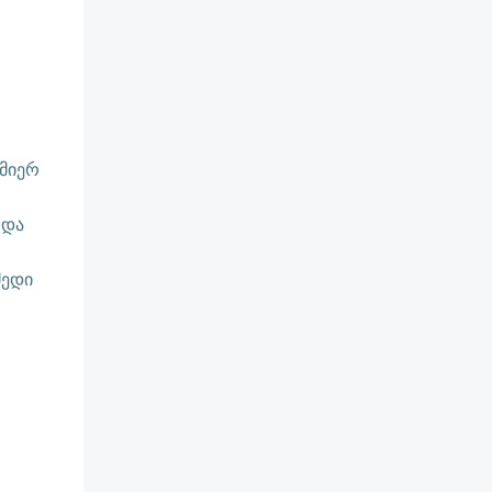
 მიერ
 და
მედი