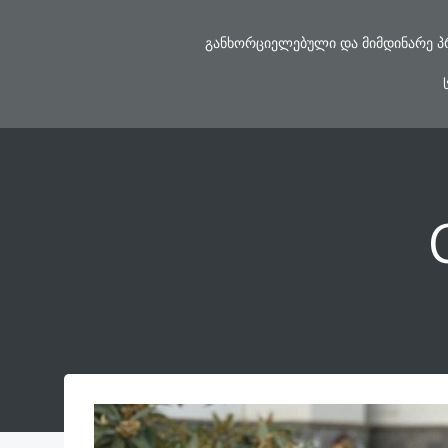
Skip
to
ᲒᲐᲜᲮᲝᲠᲪᲘᲔᲚᲔᲑᲣᲚᲘ ᲓᲐ ᲛᲘᲛᲓᲘᲜᲐᲠᲔ Პ
content