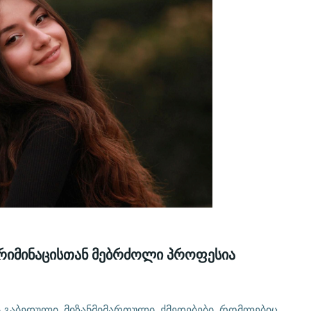
რიმინაცისთან მებრძოლი პროფესია
 გაბედული, მიზანმიმართული ქმედებები, რომლებიც