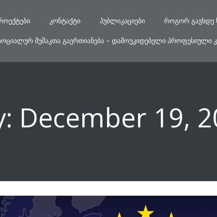
ᲠᲝᲔᲥᲢᲔᲑᲘ
ᲙᲝᲜᲢᲐᲥᲢᲘ
ᲞᲣᲑᲚᲘᲙᲐᲪᲘᲔᲑᲘ
ᲠᲝᲒᲝᲠ ᲒᲐᲕᲮᲓᲔ 
ᲡᲝᲪᲘᲐᲚᲣᲠ ᲛᲣᲨᲐᲙᲗᲐ ᲒᲐᲔᲠᲗᲘᲐᲜᲔᲑᲐ – ᲓᲐᲛᲝᲣᲙᲘᲓᲔᲑᲔᲚᲘ ᲞᲠᲝᲤᲔᲡᲘᲣᲚᲘ Კ
y:
December 19, 2