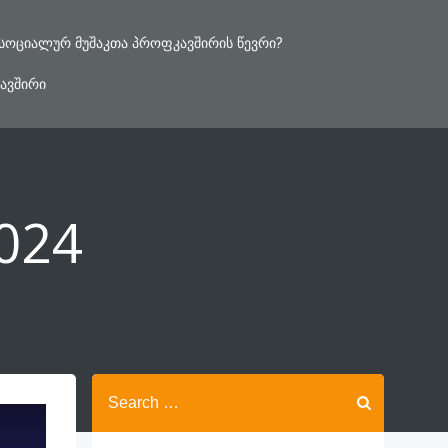
ᲡᲝᲪᲘᲐᲚᲣᲠ ᲛᲣᲨᲐᲙᲗᲐ ᲞᲠᲝᲤᲙᲐᲕᲨᲘᲠᲘᲡ ᲬᲔᲕᲠᲘ?
ᲐᲕᲨᲘᲠᲘ
024