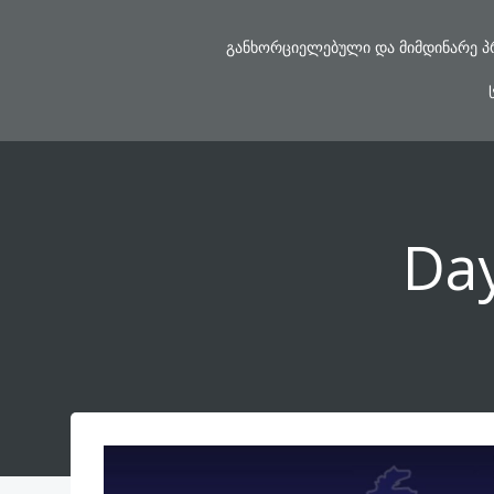
Skip
to
ᲒᲐᲜᲮᲝᲠᲪᲘᲔᲚᲔᲑᲣᲚᲘ ᲓᲐ ᲛᲘᲛᲓᲘᲜᲐᲠᲔ Პ
content
Da