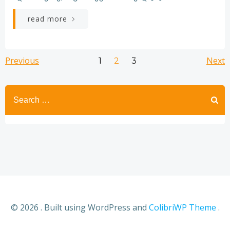
read more
Posts
Posts
Po
Previous
Page
Page
Next
Page
1
2
3
navigation
navigation
na
© 2026 . Built using WordPress and
ColibriWP Theme
.