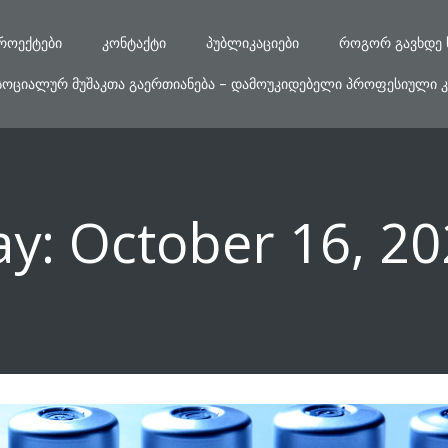
ᲠᲝᲔᲥᲢᲔᲑᲘ
ᲙᲝᲜᲢᲐᲥᲢᲘ
ᲞᲣᲑᲚᲘᲙᲐᲪᲘᲔᲑᲘ
ᲠᲝᲒᲝᲠ ᲒᲐᲕᲮᲓᲔ 
ᲡᲝᲪᲘᲐᲚᲣᲠ ᲛᲣᲨᲐᲙᲗᲐ ᲒᲐᲔᲠᲗᲘᲐᲜᲔᲑᲐ – ᲓᲐᲛᲝᲣᲙᲘᲓᲔᲑᲔᲚᲘ ᲞᲠᲝᲤᲔᲡᲘᲣᲚᲘ Კ
ay:
October 16, 2