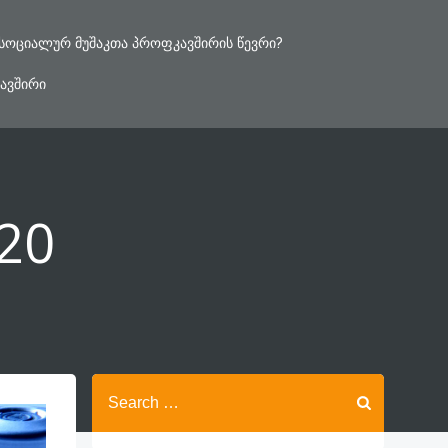
ᲡᲝᲪᲘᲐᲚᲣᲠ ᲛᲣᲨᲐᲙᲗᲐ ᲞᲠᲝᲤᲙᲐᲕᲨᲘᲠᲘᲡ ᲬᲔᲕᲠᲘ?
ᲐᲕᲨᲘᲠᲘ
020