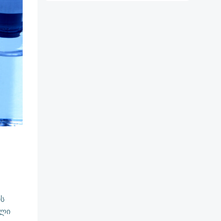
ს
ული