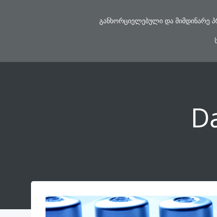
Skip
to
ᲒᲐᲜᲮᲝᲠᲪᲘᲔᲚᲔᲑᲣᲚᲘ ᲓᲐ ᲛᲘᲛᲓᲘᲜᲐᲠᲔ Პ
content
D